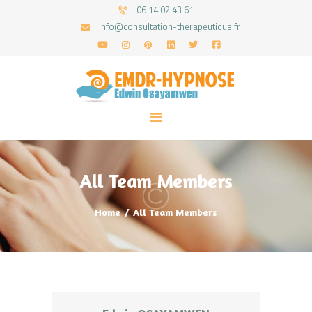
06 14 02 43 61
info@consultation-therapeutique.fr
ACCUEIL
MON APPROCHE
ARTICLES
CONSULTATIONS
All Team Members
PRENEZ UN RDV
Home
All Team Members