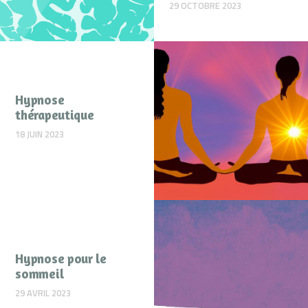
29 OCTOBRE 2023
Hypnose
thérapeutique
18 JUIN 2023
la cohérence
cardiaque
5 MAI 2023
Hypnose pour le
sommeil
29 AVRIL 2023