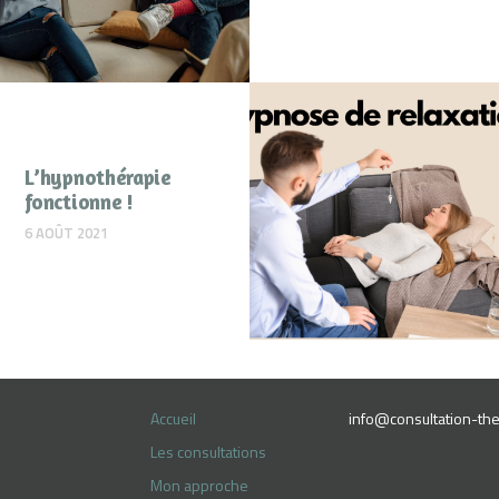
L’hypnothérapie
fonctionne !
6 AOÛT 2021
Accueil
info@consultation-the
Les consultations
Mon approche