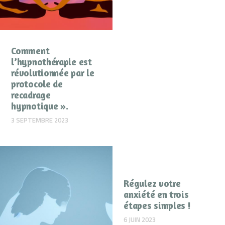
Comment
l’hypnothérapie est
révolutionnée par le
protocole de
recadrage
hypnotique ».
3 SEPTEMBRE 2023
Régulez votre
anxiété en trois
étapes simples !
6 JUIN 2023