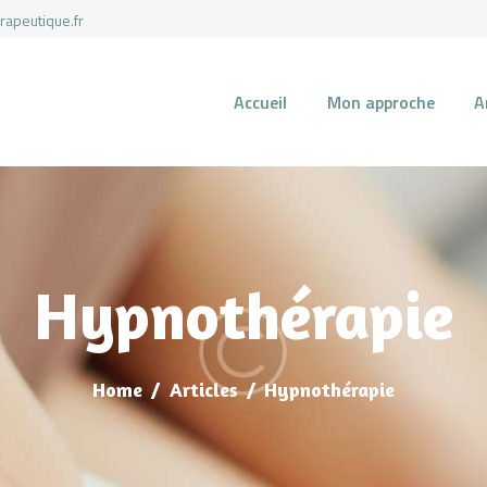
rapeutique.fr
Accueil
Mon approche
A
ACCUEIL
MON APPROCHE
ARTICLES
Hypnothérapie
CONSULTATIONS
Home
Articles
Hypnothérapie
PRENEZ UN RDV