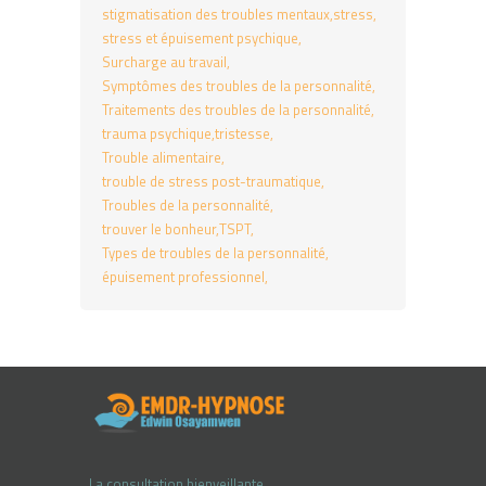
stigmatisation des troubles mentaux
stress
stress et épuisement psychique
Surcharge au travail
Symptômes des troubles de la personnalité
Traitements des troubles de la personnalité
trauma psychique
tristesse
Trouble alimentaire
trouble de stress post-traumatique
Troubles de la personnalité
trouver le bonheur
TSPT
Types de troubles de la personnalité
épuisement professionnel
La consultation bienveillante