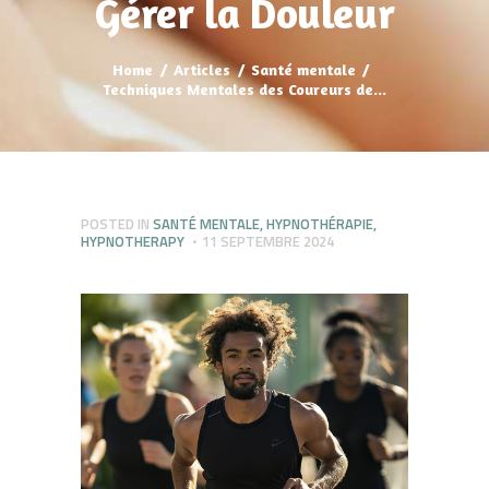
Gérer la Douleur
Home
Articles
Santé mentale
Techniques Mentales des Coureurs de...
POSTED IN
SANTÉ MENTALE
,
HYPNOTHÉRAPIE
,
HYPNOTHERAPY
11 SEPTEMBRE 2024