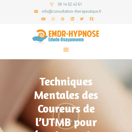
06 14 02 43 61
info@consultation-therapeutique.fr
ACCUEIL
MON APPROCHE
ARTICLES
CONSULTATIONS
Techniques
PRENEZ UN RDV
Mentales des
Coureurs de
l’UTMB pour