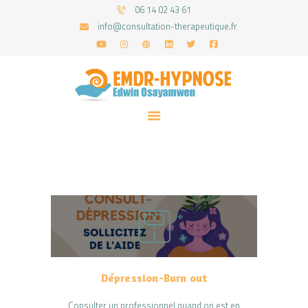
06 14 02 43 61
info@consultation-therapeutique.fr
ACCUEIL
MON APPROCHE
ARTICLES
CONSULTATIONS
PRENEZ UN RDV
Dépression-Burn out
Consulter un professionnel quand on est en