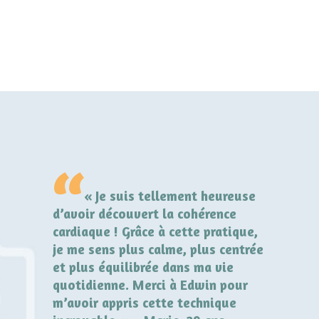
e sent
« Je suis tellement heureuse
« I
er un
d’avoir découvert la cohérence
complèt
cardiaque ! Grâce à cette pratique,
travail e
sur les
je me sens plus calme, plus centrée
mon stre
t et je
et plus équilibrée dans ma vie
la cohére
ble.
quotidienne. Merci à Edwin pour
retrouve
m’avoir appris cette technique
gérer les