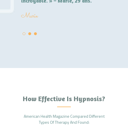
incroyable. » – Marie, 29 ans.
plus de s
ans.
Marie
Nathalie
How Effective Is Hypnosis?
American Health Magazine Compared Different
Types Of Therapy And Found: