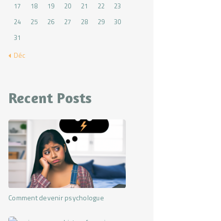
17
18
19
20
21
22
23
24
25
26
27
28
29
30
31
« Déc
Recent Posts
Comment devenir psychologue