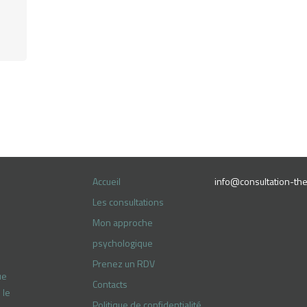
Accueil
info@consultation-the
Les consultations
Mon approche
psychologique
Prenez un RDV
ue
Contacts
 le
Politique de confidentialité