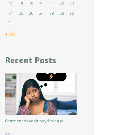
17
18
19
20
21
22
23
24
25
26
27
28
29
30
31
« Déc
Recent Posts
Comment devenir psychologue