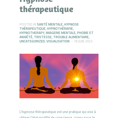
thérapeutique
POSTED IN
SANTÉ MENTALE
,
HYPNOSE
THÉRAPEUTIQUE
,
HYPNOTHÉRAPIE
,
HYPNOTHERAPY
,
IMAGERIE MENTALE
,
PHOBIE ET
ANXIÉTÉ
,
TRISTESSE
,
TROUBLE ALIMENTAIRE
,
UNCATEGORIZED
,
VISUALISATION
18 JUIN 2023
L’hypnose thérapeutique est une pratique qui vise à
utiliser l’état modifié de conscience, connu sous le