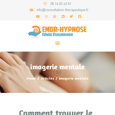
06 14 02 43 61
info@consultation-therapeutique.fr
ACCUEIL
MON APPROCHE
ARTICLES
CONSULTATIONS
imagerie mentale
PRENEZ UN RDV
Home
Articles
imagerie mentale
Comment trouver le