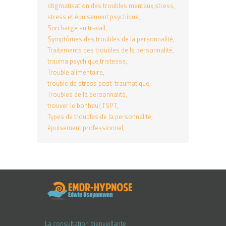
stigmatisation des troubles mentaux
stress
stress et épuisement psychique
Surcharge au travail
Symptômes des troubles de la personnalité
Traitements des troubles de la personnalité
trauma psychique
tristesse
Trouble alimentaire
trouble de stress post-traumatique
Troubles de la personnalité
trouver le bonheur
TSPT
Types de troubles de la personnalité
épuisement professionnel
La consultation bienveillante