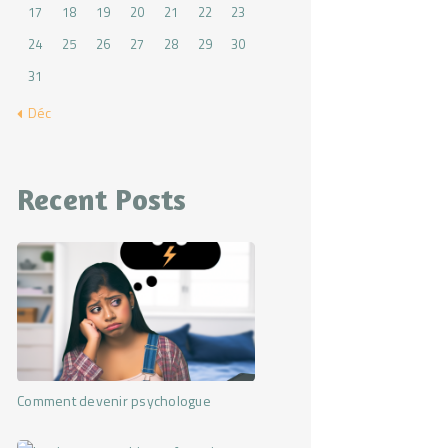
17
18
19
20
21
22
23
24
25
26
27
28
29
30
31
« Déc
Recent Posts
Comment devenir psychologue