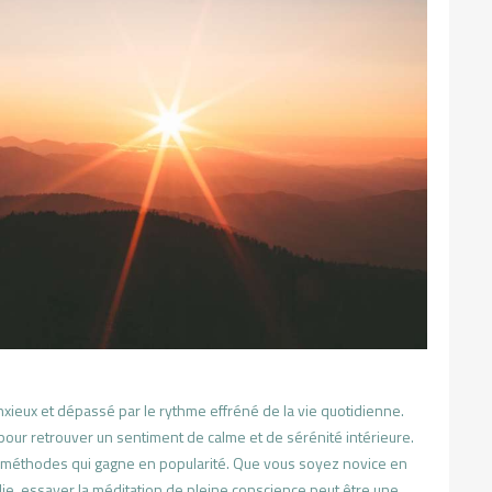
anxieux et dépassé par le rythme effréné de la vie quotidienne.
ur retrouver un sentiment de calme et de sérénité intérieure.
s méthodes qui gagne en popularité. Que vous soyez novice en
ie, essayer la méditation de pleine conscience peut être une