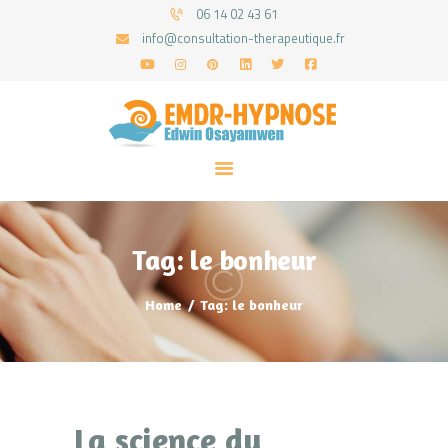
06 14 02 43 61
info@consultation-therapeutique.fr
ACCUEIL
MON APPROCHE
ARTICLES
CONSULTATIONS
Tag: le bonheur
PRENEZ UN RDV
Home
Tag: le bonheur
La science du