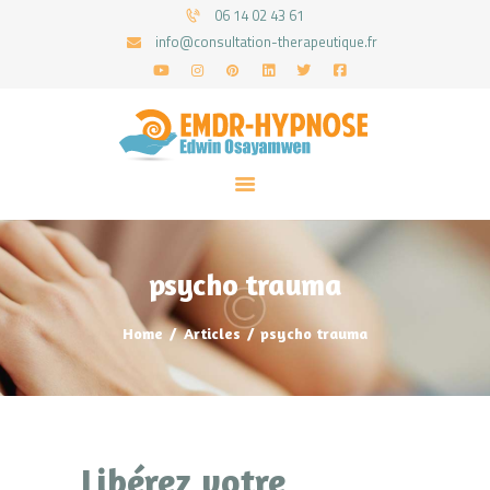
06 14 02 43 61
info@consultation-therapeutique.fr
ACCUEIL
MON APPROCHE
ARTICLES
CONSULTATIONS
psycho trauma
PRENEZ UN RDV
Home
Articles
psycho trauma
Libérez votre