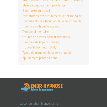
stress et épuisement psychique
Surcharge au travail
Symptômes des troubles de la personnalité
Traitements des troubles de la personnalité
trauma psychique
tristesse
Trouble alimentaire
trouble de stress post-traumatique
Troubles de la personnalité
trouver le bonheur
TSPT
Types de troubles de la personnalité
épuisement professionnel
La consultation bienveillante