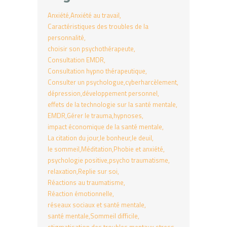
Anxiété
Anxiété au travail
Caractéristiques des troubles de la
personnalité
choisir son psychothérapeute
Consultation EMDR
Consultation hypno thérapeutique
Consulter un psychologue
cyberharcèlement
dépression
développement personnel
effets de la technologie sur la santé mentale
EMDR
Gérer le trauma
hypnoses
impact économique de la santé mentale
La citation du jour
le bonheur
le deuil
le sommeil
Méditation
Phobie et anxiété
psychologie positive
psycho traumatisme
relaxation
Replie sur soi
Réactions au traumatisme
Réaction émotionnelle
réseaux sociaux et santé mentale
santé mentale
Sommeil difficile
stigmatisation des troubles mentaux
stress