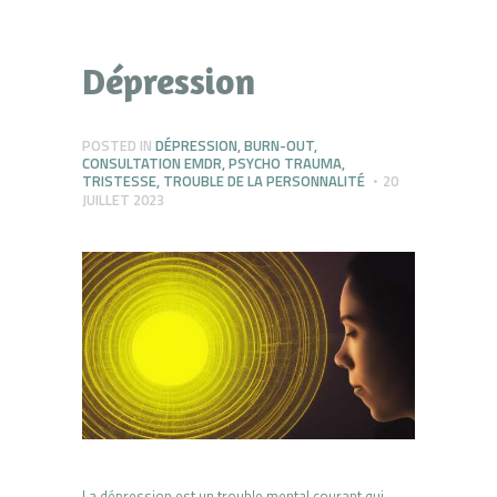
Dépression
POSTED IN
DÉPRESSION
,
BURN-OUT
,
CONSULTATION EMDR
,
PSYCHO TRAUMA
,
TRISTESSE
,
TROUBLE DE LA PERSONNALITÉ
20
JUILLET 2023
La dépression est un trouble mental courant qui