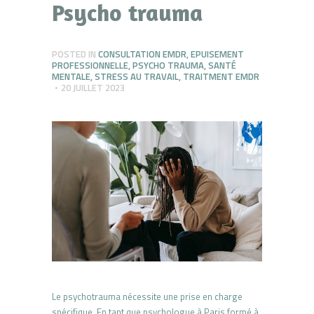
Psycho trauma
POSTED IN
CONSULTATION EMDR
,
EPUISEMENT
PROFESSIONNELLE
,
PSYCHO TRAUMA
,
SANTÉ
MENTALE
,
STRESS AU TRAVAIL
,
TRAITMENT EMDR
20 JUILLET 2023
Le psychotrauma nécessite une prise en charge
spécifique. En tant que psychologue à Paris formé à