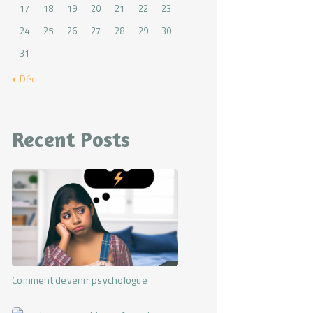
17
18
19
20
21
22
23
24
25
26
27
28
29
30
31
« Déc
Recent Posts
Comment devenir psychologue