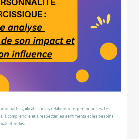
n impact significatif sur les relations interpersonnelles. Les
al à comprendre et à respecter les sentiments et les besoins
s malentendus.