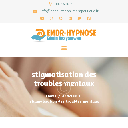
06 14 02 43 61
info@consultation-therapeutique.fr
ACCUEIL
MON APPROCHE
ARTICLES
CONSULTATIONS
stigmatisation des
PRENEZ UN RDV
troubles mentaux
Home
Articles
stigmatisation des troubles mentaux