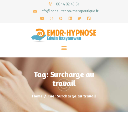
06 14 02 43 61
info@consultation-therapeutique.fr
ACCUEIL
MON APPROCHE
ARTICLES
CONSULTATIONS
Tag: Surcharge au
PRENEZ UN RDV
travail
Home
Tag: Surcharge au travail