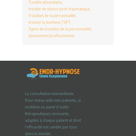
Trouble alimentaire
trouble de stress post-traumatique
Troubles de la personnalité
trouver le bonheur
TSPT
Types de troubles de la personnalité
épuisement professionnel
La consultation bienveillante
Pour mieux aidé mes patients, je
mobilise un panel d’outils
thérapeutiques innovants,
adaptés à chaque patient et dont
l’efficacité est validée par tous
dans le monde.