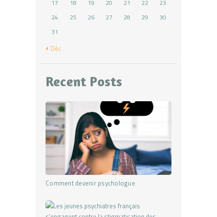
17
18
19
20
21
22
23
24
25
26
27
28
29
30
31
« Déc
Recent Posts
Comment devenir psychologue