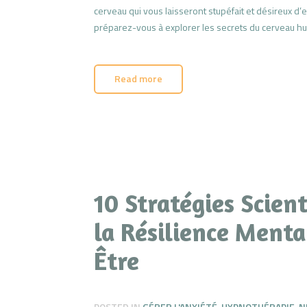
cerveau qui vous laisseront stupéfait et désireux d’
préparez-vous à explorer les secrets du cerveau h
Read more
10 Stratégies Scien
la Résilience Menta
Être
POSTED IN
GÉRER L'ANXIÉTÉ
,
HYPNOTHÉRAPIE
,
N