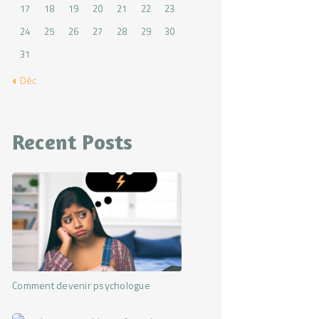
17
18
19
20
21
22
23
24
25
26
27
28
29
30
31
« Déc
Recent Posts
Comment devenir psychologue