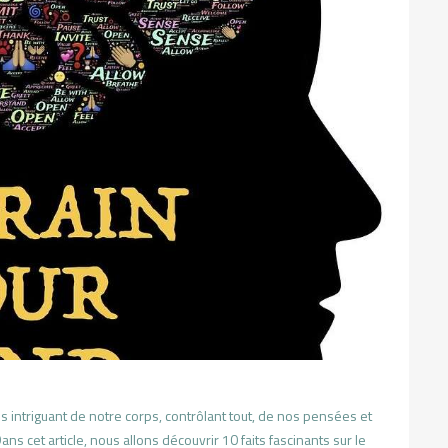
us intriguant de notre corps, contrôlant tout, de nos pensées et
 cet article, nous allons découvrir 10 faits fascinants sur le