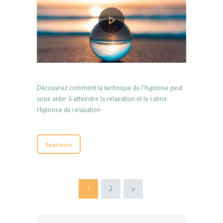
Découvrez comment la technique de l’hypnose peut
vous aider à atteindre la relaxation et le calme.
Hypnose de relaxation
Read more
Pagination
PAGE
1
PAGE
2
>
des
publications