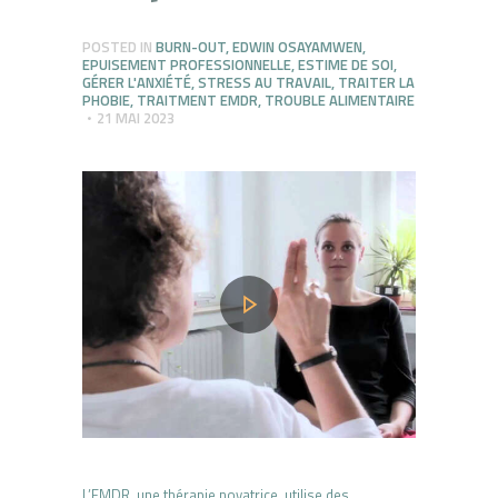
POSTED IN
BURN-OUT
,
EDWIN OSAYAMWEN
,
EPUISEMENT PROFESSIONNELLE
,
ESTIME DE SOI
,
GÉRER L'ANXIÉTÉ
,
STRESS AU TRAVAIL
,
TRAITER LA
PHOBIE
,
TRAITMENT EMDR
,
TROUBLE ALIMENTAIRE
21 MAI 2023
L’EMDR, une thérapie novatrice, utilise des