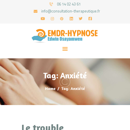
06 14 02 43 61
info@consultation-therapeutique.fr
ACCUEIL
MON APPROCHE
ARTICLES
CONSULTATIONS
Tag: Anxiété
PRENEZ UN RDV
Home
Tag: Anxiété
Le trouble