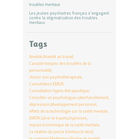
Les jeunes psychiatres français s’engagent
contre la stigmatisation des troubles
mentaux
Tags
Anxiété
Anxiété au travail
Caractéristiques des troubles de la
personnalité
choisir son psychothérapeute
Consultation EMDR
Consultation hypno thérapeutique
Consulter un psychologue
cyberharcèlement
dépression
développement personnel
effets de la technologie sur la santé mentale
EMDR
Gérer le trauma
hypnoses
impact économique de la santé mentale
La citation du jour
le bonheur
le deuil
le sommeil
Méditation
Phobie et anxiété