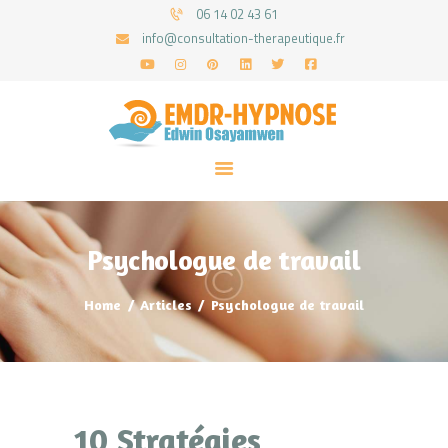
06 14 02 43 61
info@consultation-therapeutique.fr
ACCUEIL
MON APPROCHE
ARTICLES
CONSULTATIONS
Psychologue de travail
PRENEZ UN RDV
Home
Articles
Psychologue de travail
10 Stratégies