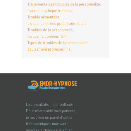
Traitements des troubles de la personnalité
trauma psychique
tristesse
Trouble alimentaire
trouble de stress post-traumatique
Troubles de la personnalité
trouver le bonheur
TSPT
Types de troubles de la personnalité
épuisement professionnel
La consultation bienveillante
Pour mieux aidé mes patients,
je mobilise un panel d’outils
thérapeutiques innovants,
adaptés à chaque patient et