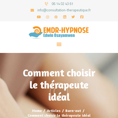
06 14 02 43 61
info@consultation-therapeutique.fr
ACCUEIL
MON APPROCHE
ARTICLES
CONSULTATIONS
Comment choisir
PRENEZ UN RDV
le thérapeute
idéal
Home
Articles
Burn-out
Comment choisir le thérapeute idéal