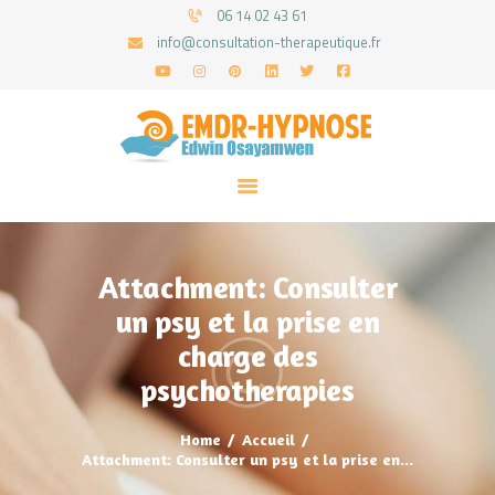
06 14 02 43 61
info@consultation-therapeutique.fr
ACCUEIL
MON APPROCHE
ARTICLES
CONSULTATIONS
Attachment: Consulter
PRENEZ UN RDV
un psy et la prise en
charge des
psychotherapies
Home
Accueil
Attachment: Consulter un psy et la prise en...