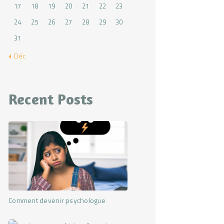
17
18
19
20
21
22
23
24
25
26
27
28
29
30
31
« Déc
Recent Posts
Comment devenir psychologue