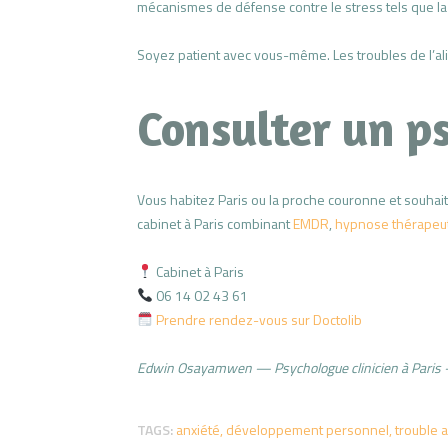
mécanismes de défense contre le stress tels que la m
Soyez patient avec vous-même. Les troubles de l’al
Consulter un p
Vous habitez Paris ou la proche couronne et souhai
cabinet à Paris combinant
EMDR
,
hypnose thérapeu
Cabinet à Paris
06 14 02 43 61
Prendre rendez-vous sur Doctolib
Edwin Osayamwen — Psychologue clinicien à Pari
TAGS:
anxiété
,
développement personnel
,
trouble 