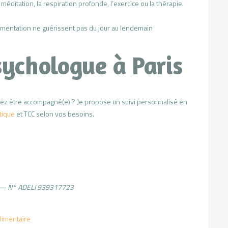
éditation, la respiration profonde, l’exercice ou la thérapie.
imentation ne guérissent pas du jour au lendemain
sychologue à Paris
tez être accompagné(e) ? Je propose un suivi personnalisé en
tique
et TCC selon vos besoins.
s — N° ADELI 939317723
alimentaire