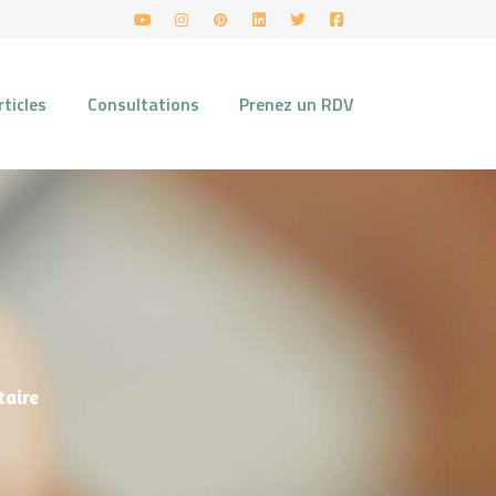
rticles
Consultations
Prenez un RDV
e
taire