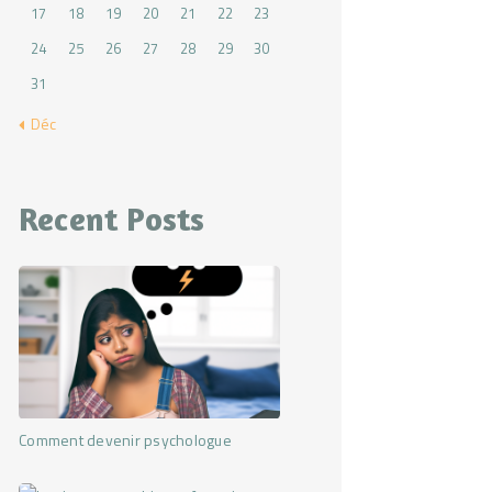
17
18
19
20
21
22
23
24
25
26
27
28
29
30
31
« Déc
Recent Posts
Comment devenir psychologue