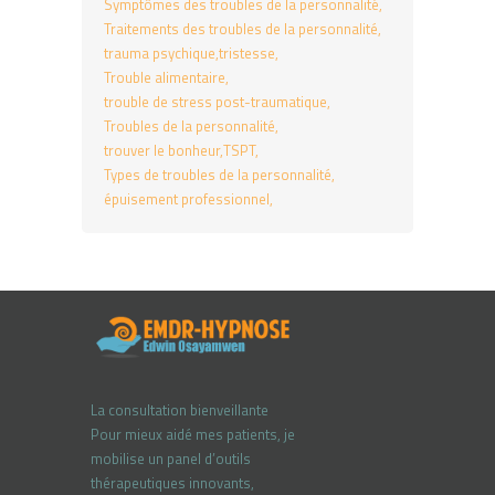
Symptômes des troubles de la personnalité
Traitements des troubles de la personnalité
trauma psychique
tristesse
Trouble alimentaire
trouble de stress post-traumatique
Troubles de la personnalité
trouver le bonheur
TSPT
Types de troubles de la personnalité
épuisement professionnel
La consultation bienveillante
Pour mieux aidé mes patients, je
mobilise un panel d’outils
thérapeutiques innovants,