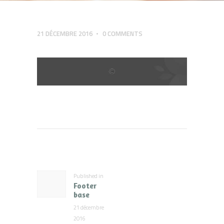
21 DÉCEMBRE 2016
0
COMMENTS
Navigation
de
l’article
Published in
Previous
Footer
post:
base
21 décembre
2016