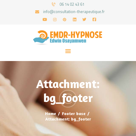
06 14 02 43 61
info@consultation-therapeutique.fr
ACCUEIL
MON APPROCHE
ARTICLES
CONSULTATIONS
Attachment:
PRENEZ UN RDV
bg_footer
Home
Footer base
Attachment: bg_footer