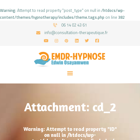
Warning
: Attempt to read property "post_type" on null in
/htdocs/wp-
content/themes/hypnotherapy/includes/theme.tags.php
on line
382
06 14 02 43 61
info@consultation-therapeutique.fr
ACCUEIL
MON APPROCHE
ARTICLES
CONSULTATIONS
PRENEZ UN RDV
Attachment: cd_2
Warning
: Attempt to read property "ID"
on null in
/htdocs/wp-