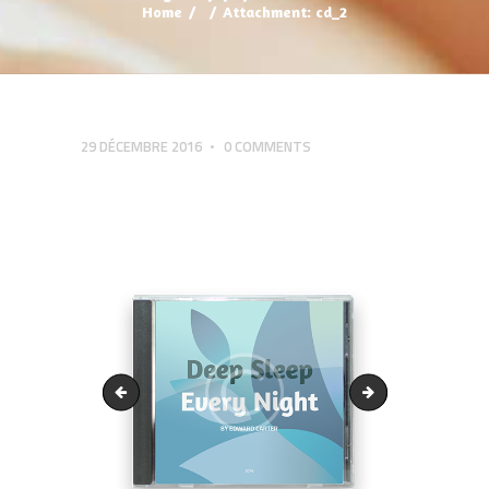
Home
Attachment: cd_2
29 DÉCEMBRE 2016
0
COMMENTS
cd_1
cd_3