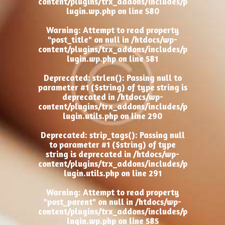
content/plugins/trx_addons/includes/p
lugin.wp.php
on line
580
Warning
: Attempt to read property
"post_title" on null in
/htdocs/wp-
content/plugins/trx_addons/includes/p
lugin.wp.php
on line
581
Deprecated
: strlen(): Passing null to
parameter #1 ($string) of type string is
deprecated in
/htdocs/wp-
content/plugins/trx_addons/includes/p
lugin.utils.php
on line
290
Deprecated
: strip_tags(): Passing null
to parameter #1 ($string) of type
string is deprecated in
/htdocs/wp-
content/plugins/trx_addons/includes/p
lugin.utils.php
on line
291
Warning
: Attempt to read property
"post_parent" on null in
/htdocs/wp-
content/plugins/trx_addons/includes/p
lugin.wp.php
on line
585