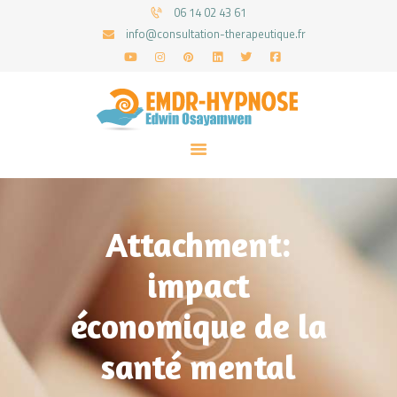
06 14 02 43 61
info@consultation-therapeutique.fr
ACCUEIL
MON APPROCHE
ARTICLES
CONSULTATIONS
Attachment:
PRENEZ UN RDV
impact
économique de la
santé mental