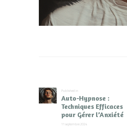
Navigation
de
Previous
Published in
l’article
Auto-Hypnose :
post:
Techniques Efficaces
pour Gérer l’Anxiété
11 septembre 2024