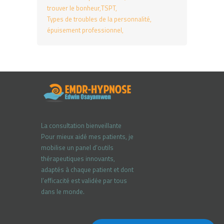
trouver le bonheur
TSPT
Types de troubles de la personnalité
épuisement professionnel
La consultation bienveillante
Pour mieux aidé mes patients, je
mobilise un panel d’outils
thérapeutiques innovants,
adaptés à chaque patient et dont
l’efficacité est validée par tous
dans le monde.