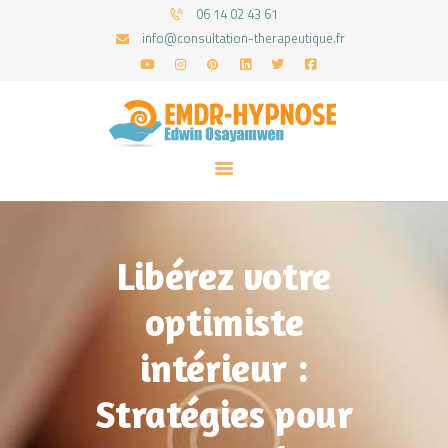
06 14 02 43 61
info@consultation-therapeutique.fr
ACCUEIL
MON APPROCHE
ARTICLES
CONSULTATIONS
Libérez votre
PRENEZ UN RDV
optimiste
intérieur :
Stratégies pour