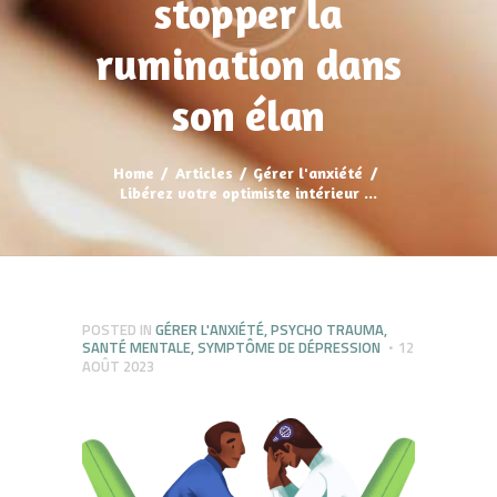
stopper la
rumination dans
son élan
Home
Articles
Gérer l'anxiété
Libérez votre optimiste intérieur ...
POSTED IN
GÉRER L'ANXIÉTÉ
,
PSYCHO TRAUMA
,
SANTÉ MENTALE
,
SYMPTÔME DE DÉPRESSION
12
AOÛT 2023