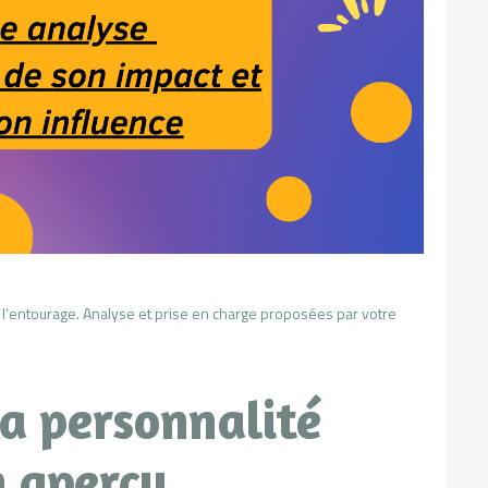
 l’entourage. Analyse et prise en charge proposées par votre
a personnalité
n aperçu