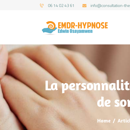
06 14 02 43 61
info@consultation-the
La personnalit
de so
Home
Artic