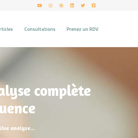
rticles
Consultations
Prenez un RDV
nalyse complète
luence
 Une analyse...