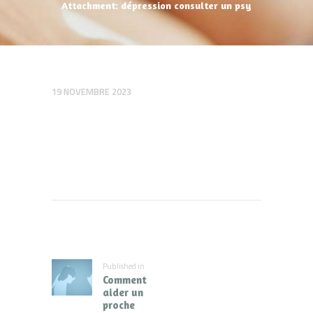
Attachment: dépression consulter un psy
19 NOVEMBRE 2023
Navigation
de
l’article
Published in
Previous
Comment
post:
aider un
proche