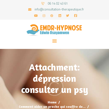
06 14 02 43 61
info@consultation-therapeutique.fr
ACCUEIL
MON APPROCHE
ARTICLES
CONSULTATIONS
Attachment:
PRENEZ UN RDV
dépression
consulter un psy
Home
Comment aider un proche qui souffre de...