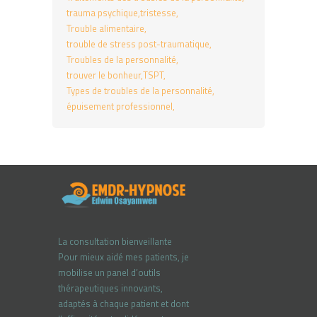
trauma psychique
tristesse
Trouble alimentaire
trouble de stress post-traumatique
Troubles de la personnalité
trouver le bonheur
TSPT
Types de troubles de la personnalité
épuisement professionnel
La consultation bienveillante
Pour mieux aidé mes patients, je
mobilise un panel d’outils
thérapeutiques innovants,
adaptés à chaque patient et dont