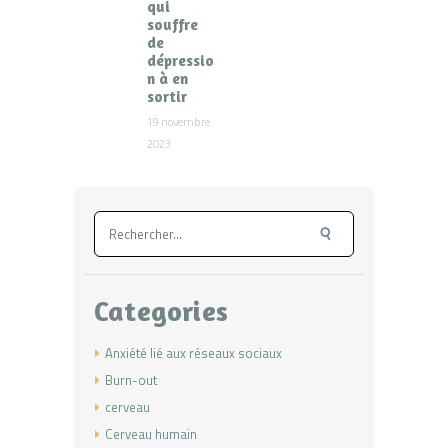
qui
souffre
de
dépressio
n à en
sortir
19 novembre
2023
Rechercher :
Categories
Anxiété lié aux réseaux sociaux
Burn-out
cerveau
Cerveau humain