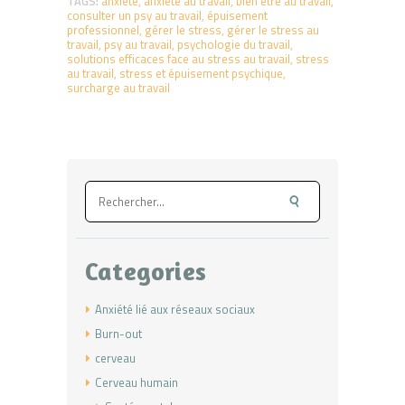
TAGS:
anxiété
,
anxiété au travail
,
bien être au travail
,
consulter un psy au travail
,
épuisement
professionnel
,
gérer le stress
,
gérer le stress au
travail
,
psy au travail
,
psychologie du travail
,
solutions efficaces face au stress au travail
,
stress
au travail
,
stress et épuisement psychique
,
surcharge au travail
Rechercher :
Categories
Anxiété lié aux réseaux sociaux
Burn-out
cerveau
Cerveau humain