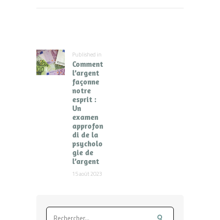
Navigation
de
l’article
Published in
Previous
Comment
post:
l’argent
façonne
notre
esprit :
Un
examen
approfon
di de la
psycholo
gie de
l’argent
15 août 2023
Rechercher :