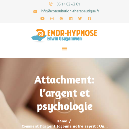
06 14 02 43 61
info@consultation-therapeutique.fr
ACCUEIL
MON APPROCHE
ARTICLES
CONSULTATIONS
Attachment:
PRENEZ UN RDV
l’argent et
psychologie
Home
Comment l'argent façonne notre esprit : Un...