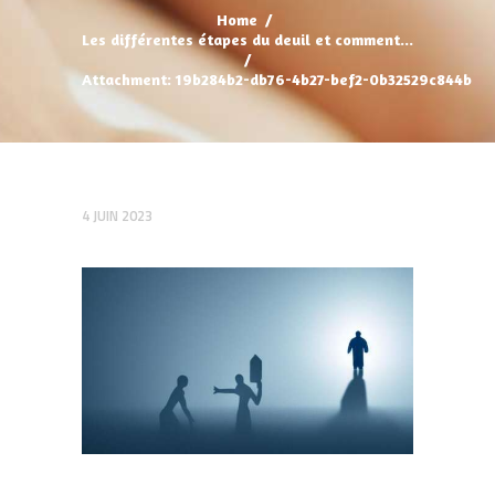
Home
Les différentes étapes du deuil et comment...
Attachment: 19b284b2-db76-4b27-bef2-0b32529c844b
4 JUIN 2023