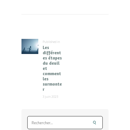
Navigation
de
l’article
Published in
Previous
Les
post:
différent
es étapes
du deuil
et
comment
les
surmonte
r
3 juin 2023
Rechercher :