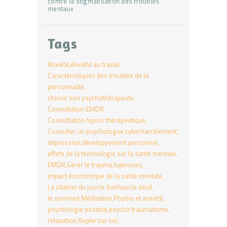
contre la stigmatisation des troubles
mentaux
Tags
Anxiété
Anxiété au travail
Caractéristiques des troubles de la
personnalité
choisir son psychothérapeute
Consultation EMDR
Consultation hypno thérapeutique
Consulter un psychologue
cyberharcèlement
dépression
développement personnel
effets de la technologie sur la santé mentale
EMDR
Gérer le trauma
hypnoses
impact économique de la santé mentale
La citation du jour
le bonheur
le deuil
le sommeil
Méditation
Phobie et anxiété
psychologie positive
psycho traumatisme
relaxation
Replie sur soi