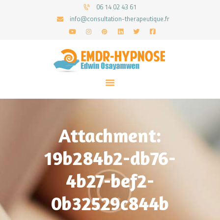
06 14 02 43 61
info@consultation-therapeutique.fr
ACCUEIL
MON APPROCHE
ARTICLES
CONSULTATIONS
Attachment:
PRENEZ UN RDV
19b284b2-db76-
4b27-bef2-
0b32529c844b