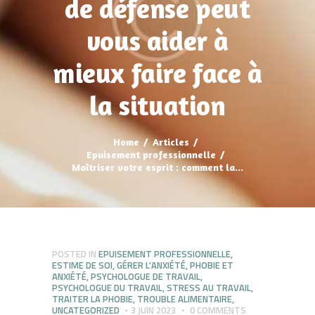
de défense peut
vous aider à
mieux faire face à
la situation
Home
Articles
Epuisement professionnelle
Maîtriser votre esprit : comment la...
POSTED IN
EPUISEMENT PROFESSIONNELLE
,
ESTIME DE SOI
,
GÉRER L'ANXIÉTÉ
,
PHOBIE ET
ANXIÉTÉ
,
PSYCHOLOGUE DE TRAVAIL
,
PSYCHOLOGUE DU TRAVAIL
,
STRESS AU TRAVAIL
,
TRAITER LA PHOBIE
,
TROUBLE ALIMENTAIRE
,
UNCATEGORIZED
3 JUIN 2023
0
COMMENTS