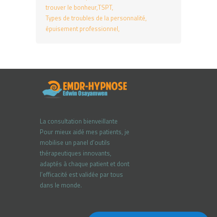
trouver le bonheur
TSPT
Types de troubles de la personnalité
épuisement professionnel
La consultation bienveillante
Pour mieux aidé mes patients, je
mobilise un panel d’outils
thérapeutiques innovants,
adaptés à chaque patient et dont
l’efficacité est validée par tous
dans le monde.