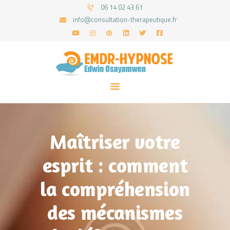
06 14 02 43 61
info@consultation-therapeutique.fr
ACCUEIL
MON APPROCHE
ARTICLES
CONSULTATIONS
Maîtriser votre
PRENEZ UN RDV
esprit : comment
la compréhension
des mécanismes