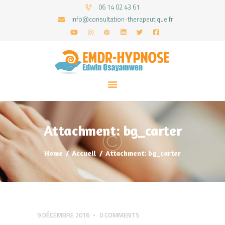
06 14 02 43 61
info@consultation-therapeutique.fr
ACCUEIL
MON APPROCHE
ARTICLES
CONSULTATIONS
Attachment: bg_carter
PRENEZ UN RDV
Home
Accueil
Attachment: bg_carter
9 DÉCEMBRE 2016
0
COMMENTS