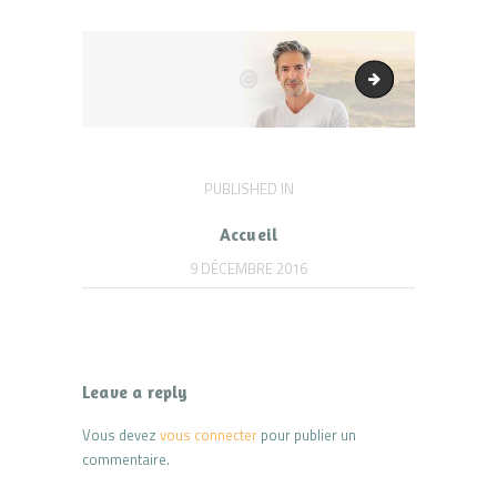
bg_banner1
Navigation
PUBLISHED IN
PREVIOUS
POST:
de
Accueil
l’article
9 DÉCEMBRE 2016
Leave a reply
Vous devez
vous connecter
pour publier un
commentaire.