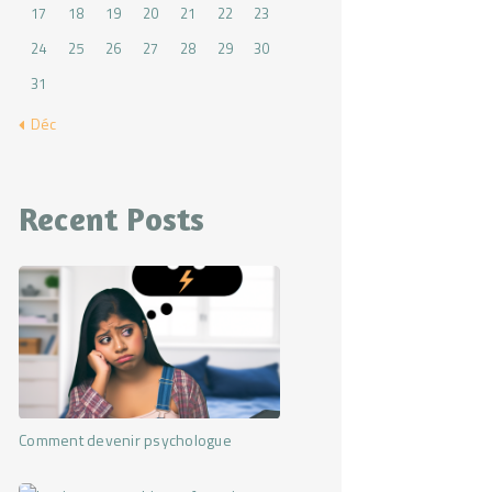
17
18
19
20
21
22
23
24
25
26
27
28
29
30
31
« Déc
Recent Posts
Comment devenir psychologue