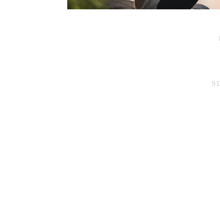
Navigation
de
9 
l’article