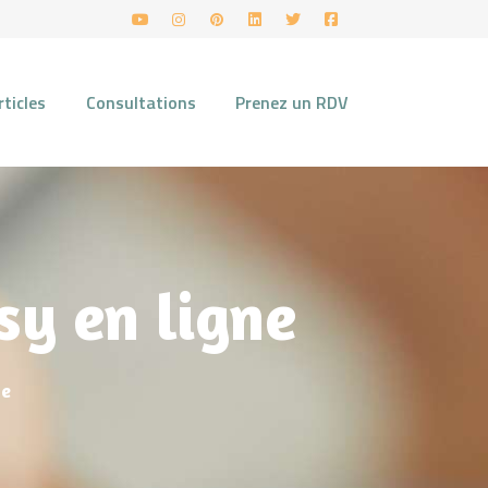
rticles
Consultations
Prenez un RDV
sy en ligne
ne