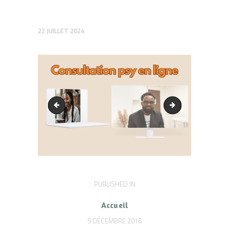
22 JUILLET 2024
Consultation psy en cabinet
Consulter un psyc
Navigation
PUBLISHED IN
PREVIOUS
POST:
de
Accueil
l’article
9 DÉCEMBRE 2016