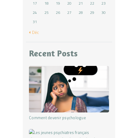
17
18
19
20
21
22
23
24
25
26
27
28
29
30
31
« Déc
Recent Posts
Comment devenir psychologue