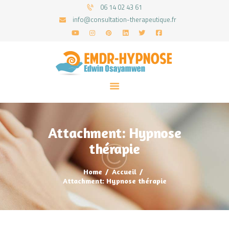
06 14 02 43 61
info@consultation-therapeutique.fr
ACCUEIL
MON APPROCHE
ARTICLES
CONSULTATIONS
Attachment: Hypnose
PRENEZ UN RDV
thérapie
Home
Accueil
Attachment: Hypnose thérapie