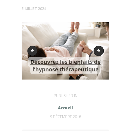
5 JUILLET 2024
Consultation psy
la psychologie pos
Navigation
PUBLISHED IN
PREVIOUS
POST:
de
Accueil
l’article
9 DÉCEMBRE 2016