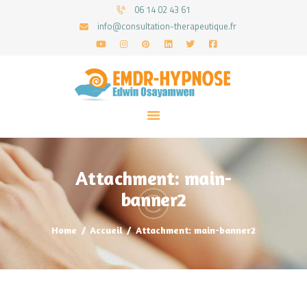
06 14 02 43 61
info@consultation-therapeutique.fr
ACCUEIL
MON APPROCHE
ARTICLES
CONSULTATIONS
Attachment: main-
PRENEZ UN RDV
banner2
Home
Accueil
Attachment: main-banner2