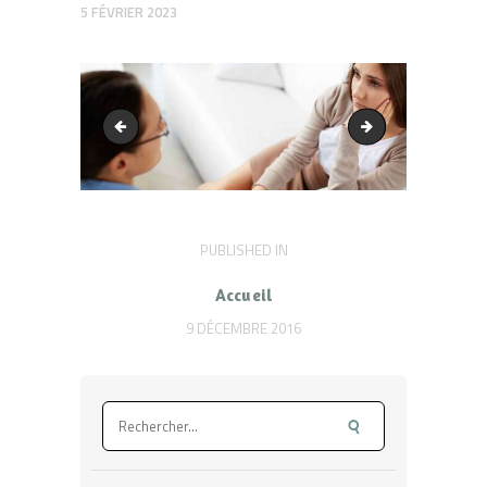
5 FÉVRIER 2023
fullwidth
main-banner3
Navigation
PUBLISHED IN
PREVIOUS
POST:
de
Accueil
l’article
9 DÉCEMBRE 2016
Rechercher :