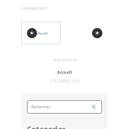
5 FÉVRIER 2023
main-banner3
portfolio-with-left
Navigation
PUBLISHED IN
PREVIOUS
POST:
de
Accueil
l’article
9 DÉCEMBRE 2016
Rechercher :