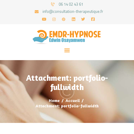
06 14 02 43 61
info@consultation-therapeutique.fr
ACCUEIL
MON APPROCHE
ARTICLES
CONSULTATIONS
Attachment: portfolio-
PRENEZ UN RDV
fullwidth
Home
Accueil
Attachment: portfolio-fullwidth