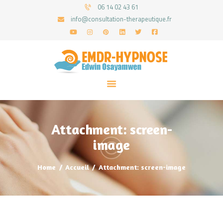
06 14 02 43 61
info@consultation-therapeutique.fr
ACCUEIL
MON APPROCHE
ARTICLES
CONSULTATIONS
Attachment: screen-
PRENEZ UN RDV
image
Home
Accueil
Attachment: screen-image