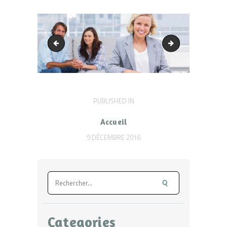
slide1-1
slider1-1
Navigation
PUBLISHED IN
PREVIOUS
POST:
de
Accueil
l’article
9 DÉCEMBRE 2016
Rechercher :
Categories