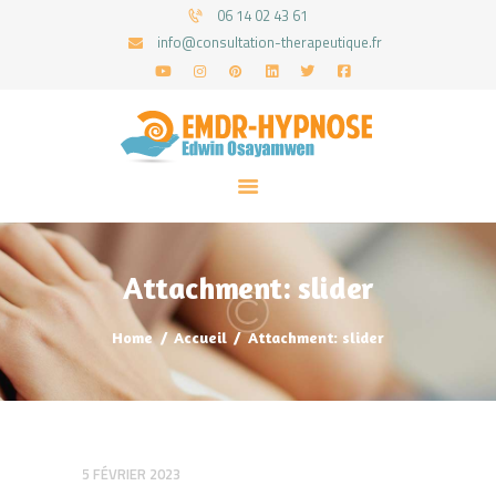
06 14 02 43 61
info@consultation-therapeutique.fr
ACCUEIL
MON APPROCHE
ARTICLES
CONSULTATIONS
Attachment: slider
PRENEZ UN RDV
Home
Accueil
Attachment: slider
5 FÉVRIER 2023