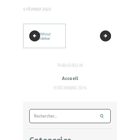
5 FÉVRIER 2023
slider3-1
20230520_145318
Navigation
PUBLISHED IN
PREVIOUS
POST:
de
Accueil
l’article
9 DÉCEMBRE 2016
Rechercher :