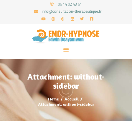
06 14 02 43 61
info@consultation-therapeutique.fr
ACCUEIL
MON APPROCHE
ARTICLES
CONSULTATIONS
Attachment: without-
PRENEZ UN RDV
sidebar
Home
Accueil
Attachment: without-sidebar