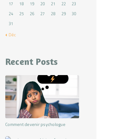
17
18
19
20
21
22
23
24
25
26
27
28
29
30
31
« Déc
Recent Posts
Comment devenir psychologue