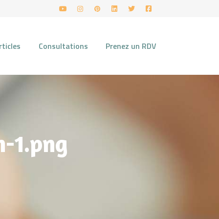
rticles
Consultations
Prenez un RDV
n-1.png