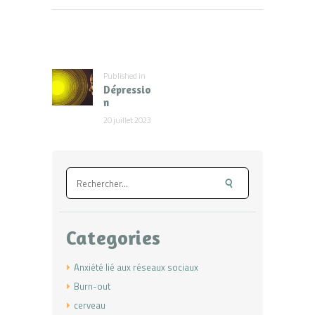
Navigation
de
l’article
Published in
Previous
Dépressio
post:
n
20 juillet 2023
Rechercher :
Categories
Anxiété lié aux réseaux sociaux
Burn-out
cerveau