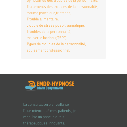
Symptômes des troubles de la personnalité
Traitements des troubles de la personnalité
trauma psychique
tristesse
Trouble alimentaire
trouble de stress post-traumatique
Troubles de la personnalité
trouver le bonheur
TSPT
Types de troubles de la personnalité
épuisement professionnel
La consultation bienveillante
Pour mieux aidé mes patients, je
mobilise un panel d’outils
thérapeutiques innovants,