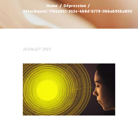
Home
Dépression
Attachment: 71b52861-553e-4b8d-b778-0bbab95ba830
20 JUILLET 2023