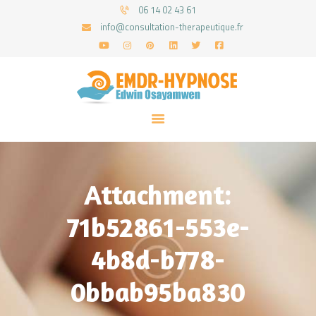
06 14 02 43 61
info@consultation-therapeutique.fr
ACCUEIL
MON APPROCHE
ARTICLES
CONSULTATIONS
Attachment:
PRENEZ UN RDV
71b52861-553e-
4b8d-b778-
0bbab95ba830