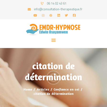
06 14 02 43 61
info@consultation-therapeutique.fr
ACCUEIL
MON APPROCHE
ARTICLES
CONSULTATIONS
citation de
PRENEZ UN RDV
détermination
Home
Articles
Confiance en soi
citation de détermination