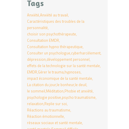
Tags
Anxiété
Anxiété au travail
Caractéristiques des troubles de la
personnalité
choisir son psychothérapeute
Consultation EMDR
Consultation hypno thérapeutique
Consulter un psychologue
cyberharcèlement
dépression
développement personnel
effets de la technologie sur la santé mentale
EMDR
Gérer le trauma
hypnoses
impact économique de la santé mentale
La citation du jour
le bonheur
le deuil
le sommeil
Méditation
Phobie et anxiété
psychologie positive
psycho traumatisme
relaxation
Replie sur soi
Réactions au traumatisme
Réaction émotionnelle
réseaux sociaux et santé mentale
santé mentale
Sommeil difficile