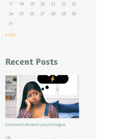
17
18
19
20
21
22
23
24
25
26
27
28
29
30
31
« Déc
Recent Posts
Comment devenir psychologue