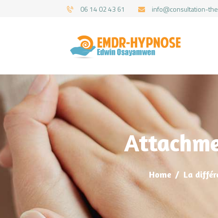
06 14 02 43 61
info@consultation-the
Attachmen
Home
La différ