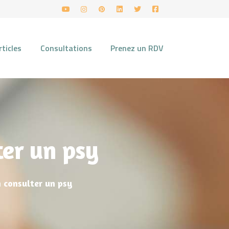
rticles
Consultations
Prenez un RDV
ter un psy
 consulter un psy