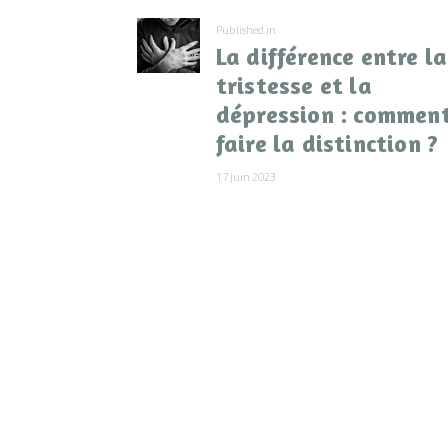
Previous
Published in
l’article
La différence entre la
post:
tristesse et la
dépression : commen
faire la distinction ?
17 juin 2023