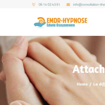
06 14 02 43 61
info@consultation-the
Attach
Home
La dif