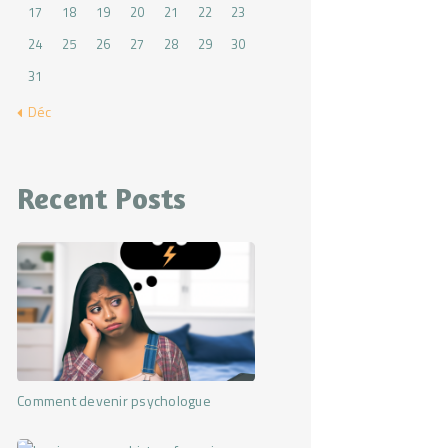
17
18
19
20
21
22
23
24
25
26
27
28
29
30
31
« Déc
Recent Posts
Comment devenir psychologue