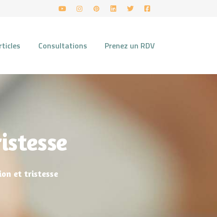
rticles
Consultations
Prenez un RDV
istesse
on et tristesse