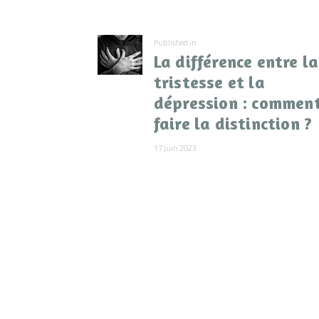
de
Previous
Published in
l’article
La différence entre la
post:
tristesse et la
dépression : commen
faire la distinction ?
17 juin 2023