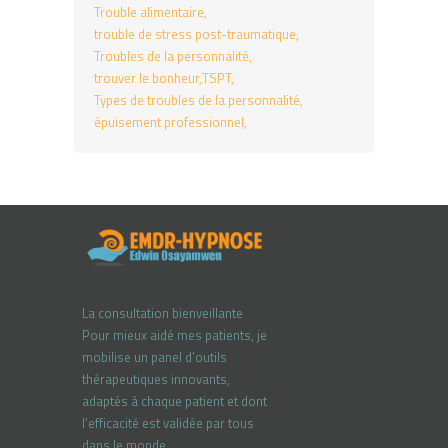
Trouble alimentaire
trouble de stress post-traumatique
Troubles de la personnalité
trouver le bonheur
TSPT
Types de troubles de la personnalité
épuisement professionnel
La consultation bienveillante
Pour mieux aidé mes patients, je
mobilise un panel d’outils
thérapeutiques innovants,
adaptés à chaque patient et dont
l’efficacité est validée par tous
dans le monde.