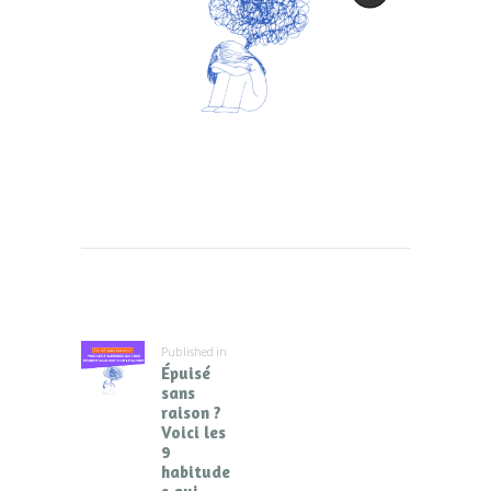
Navigation
de
l’article
Published in
Previous
Épuisé
post:
sans
raison ?
Voici les
9
habitude