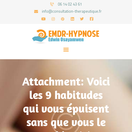
06 14 02 43 61
info@consultation-therapeutique.fr
ACCUEIL
MON APPROCHE
ARTICLES
CONSULTATIONS
Attachment: Voici
PRENEZ UN RDV
les 9 habitudes
qui vous épuisent
sans que vous le