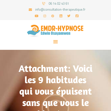
06 14 02 43 61
info@consultation-therapeutique.fr
ACCUEIL
MON APPROCHE
ARTICLES
CONSULTATIONS
Attachment: Voici
PRENEZ UN RDV
les 9 habitudes
qui vous épuisent
sans que vous le