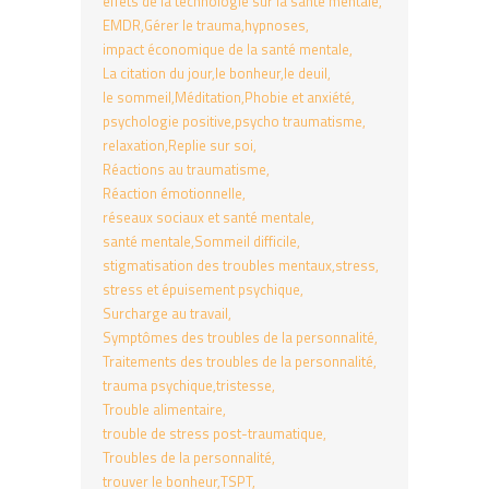
effets de la technologie sur la santé mentale
EMDR
Gérer le trauma
hypnoses
impact économique de la santé mentale
La citation du jour
le bonheur
le deuil
le sommeil
Méditation
Phobie et anxiété
psychologie positive
psycho traumatisme
relaxation
Replie sur soi
Réactions au traumatisme
Réaction émotionnelle
réseaux sociaux et santé mentale
santé mentale
Sommeil difficile
stigmatisation des troubles mentaux
stress
stress et épuisement psychique
Surcharge au travail
Symptômes des troubles de la personnalité
Traitements des troubles de la personnalité
trauma psychique
tristesse
Trouble alimentaire
trouble de stress post-traumatique
Troubles de la personnalité
trouver le bonheur
TSPT