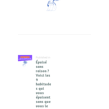
Navigation
de
l’article
Published in
Previous
Épuisé
post:
sans
raison ?
Voici les
9
habitude
s qui
vous
épuisent
sans que
vous le