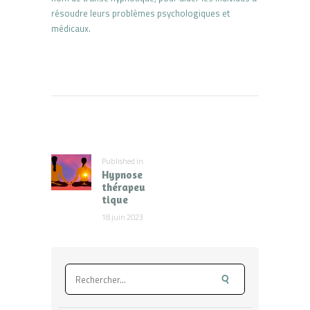
résoudre leurs problèmes psychologiques et
médicaux.
Navigation
de
l’article
Published in
Previous
Hypnose
post:
thérapeu
tique
18 juin 2023
Rechercher :