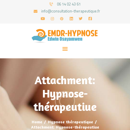
06 14 02 43 61
info@consultation-therapeutique.fr
ACCUEIL
MON APPROCHE
ARTICLES
CONSULTATIONS
Attachment:
PRENEZ UN RDV
Hypnose-
thérapeutiue
Home
Hypnose thérapeutique
Attachment: Hypnose-thérapeutiue